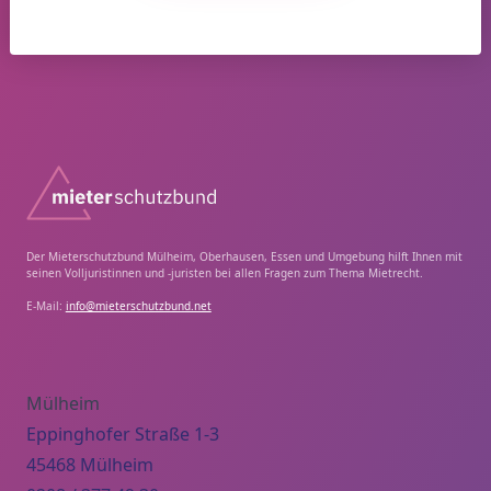
Der Mieterschutzbund Mülheim, Oberhausen, Essen und Umgebung hilft Ihnen mit
seinen Volljuristinnen und -juristen bei allen Fragen zum Thema Mietrecht.
E-Mail:
info@mieterschutzbund.net
Mülheim
Eppinghofer Straße 1-3
45468 Mülheim